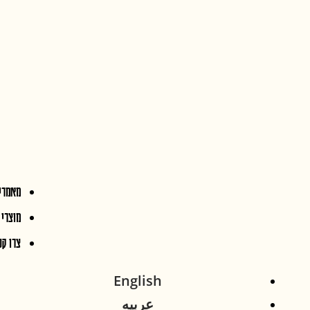
סיפורו של העץ "מתושלח"
הישג בוטני נדיר
התמר – תפארת ממלכת יהודה
הקדומה
חיים שקמו לתחיה
תמר יהודה במקורות
מורשת מופלאה ופרי ראשון
מאמרים
מוצרי תמר יהודה
צרו קשר